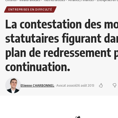
ENTREPRISES EN DIFFICULTÉ
La contestation des mo
statutaires figurant da
plan de redressement p
continuation.
Etienne CHARBONNEL
- Avocat associé
26 août 2013