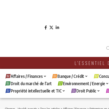
L'ESSENTIEL
Affaires / Finances
Banque / Crédit
Concu
Droit du marché de l’art
Environnement / Energie
Propriété intellectuelle et TIC
Droit Public
Chronos - Vivaldi avocats
>
Tous les articles
>
Affaires / Finances
>
Entreprises en d