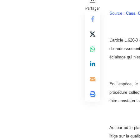
Partager
Source :
Cass. C
L’article L.626-
de redressement 
éclairage qui n’
En l’espèce, le 
procédure collec
faire constater l
Au jour où le pl
litige sur la qual