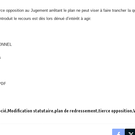
ierce opposition au Jugement arrêtant le plan ne peut viser à faire trancher la q
introduit le recours est dès lors dénué d’intérêt à agir.
BONNEL
s
cié
Modification statutaire
plan de redressement
tierce opposition