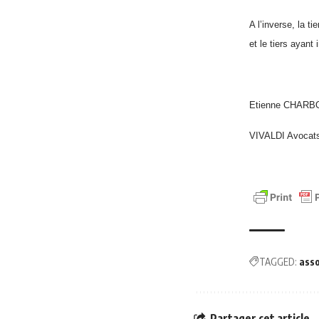
A l’inverse, la t
et le tiers ayant 
Etienne CHAR
VIVALDI Avocat
TAGGED:
asso
Partager cet article