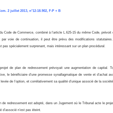
om. 2 juillet 2013, n°12-18.902, F-P + B
3 du Code de Commerce, combiné à l’article L.625-15 du même Code, prévoit 
par voie de continuation, il peut être prévu des modifications statutaire
est pas spécialement surprenant, mais intéressant sur un plan procédural.
projet de plan de redressement prévoyait une augmentation de capital. Tou
tive, le bénéficiaire d’une promesse synallagmatique de vente et d’achat a
a levée de l’option, et corrélativement sa qualité d’unique associé de la société
an de redressement est adopté, dans un Jugement où le Tribunal acte le projet
ité d’associé n’est pas éteint.