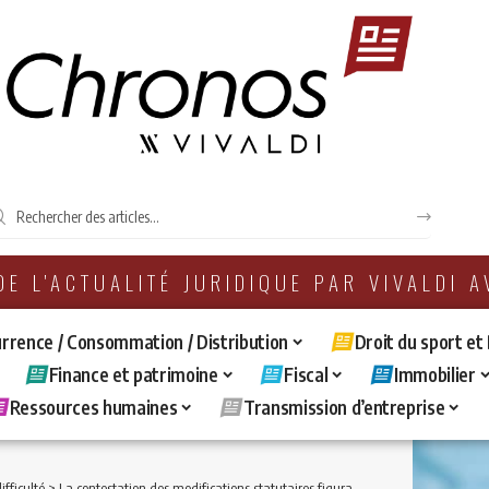
 DE L'ACTUALITÉ JURIDIQUE PAR VIVALDI 
rrence / Consommation / Distribution
Droit du sport et
Finance et patrimoine
Fiscal
Immobilier
Ressources humaines
Transmission d’entreprise
ifficulté
>
La contestation des modifications statutaires figurant dans le projet de plan de redressement par voie de continuation.