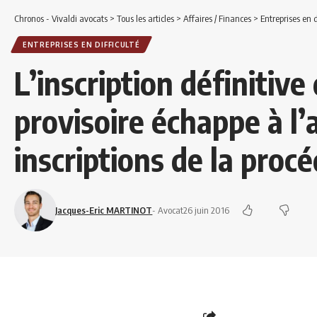
Chronos - Vivaldi avocats
>
Tous les articles
>
Affaires / Finances
>
Entreprises en d
ENTREPRISES EN DIFFICULTÉ
L’inscription définitive
provisoire échappe à l’
inscriptions de la procé
Jacques-Eric MARTINOT
- Avocat
26 juin 2016