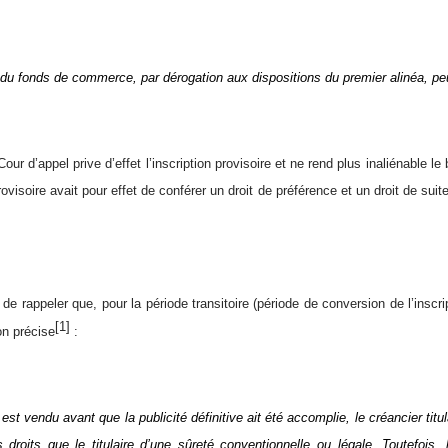
du fonds de commerce, par dérogation aux dispositions du premier alinéa, peut
Cour d’appel prive d’effet l’inscription provisoire et ne rend plus inaliénable le
rovisoire avait pour effet de conférer un droit de préférence et un droit de suite 
 de rappeler que, pour la période transitoire (période de conversion de l’inscr
[1]
on précise
:
 est vendu avant que la publicité définitive ait été accomplie, le créancier titula
roits que le titulaire d’une sûreté conventionnelle ou légale. Toutefois, l