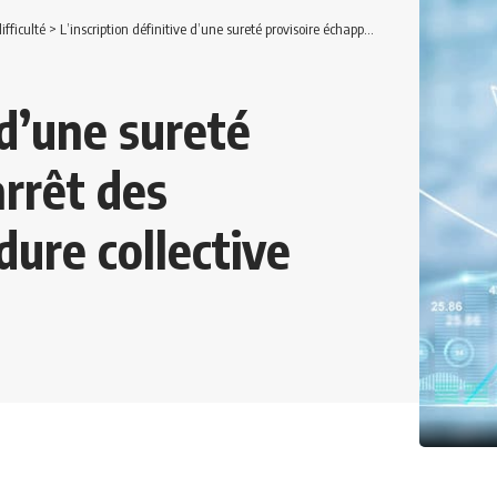
ifficulté
>
L’inscription définitive d’une sureté provisoire échappe à l’arrêt des inscriptions de la procédure collective
 d’une sureté
arrêt des
dure collective