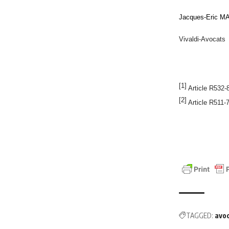
Jacques-Eric 
Vivaldi-Avocats
[1]
Article R532-
[2]
Article R511-
TAGGED:
avo