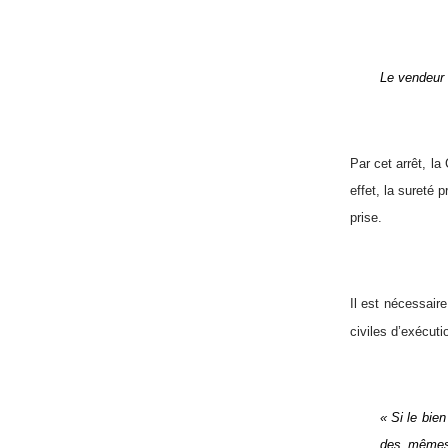
Le vendeur 
Par cet arrêt, la 
effet, la sureté p
prise.
Il est nécessaire
civiles d’exécuti
« Si le bien
des mêmes d