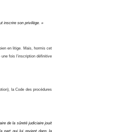
 inscrire son privilège. »
 bien en litige. Mais, hormis cet
une fois l’inscription définitive
iption), la Code des procédures
ire de la sûreté judiciaire jouit
a part qui lui revient dans la