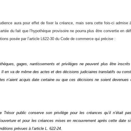
udience aura pour effet de fixer la créance, mais sera cette fois-ci admise à 
cartée du fait que l’hypothèque provisoire ne pourra plus être convertie en déf
iptions posée par l’article L622-30 du Code de commerce qui précise :
thèques, gages, nantissements et privilèges ne peuvent plus être inscrit
. Il en va de même des actes et des décisions judiciaires translatifs ou consti
es n’aient acquis date certaine ou que ces décisions ne soient devenues 
le Trésor public conserve son privilège pour les créances qu’il n’était pa
’ouverture et pour les créances mises en recouvrement après cette date s
ditions prévues à l’article L. 622-24.