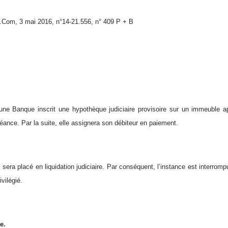
om, 3 mai 2016, n°14-21.556, n° 409 P + B
une Banque inscrit une hypothèque judiciaire provisoire sur un immeuble a
éance. Par la suite, elle assignera son débiteur en paiement.
 sera placé en liquidation judiciaire. Par conséquent, l’instance est interrom
ivilégié.
e.