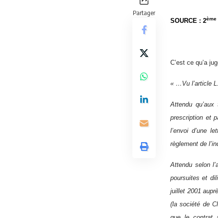
Partager
ème
SOURCE : 2
C’est ce qu’a ju
« …Vu l’article 
Attendu qu’aux 
prescription et p
l’envoi d’une l
règlement de l’in
Attendu selon l’
poursuites et di
juillet 2001 aupr
(la société de C
que le contrat