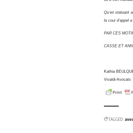
Qu’en statuant a
la cour d’appel a
PAR CES MOT
CASSE ET ANN
Kathia BEULQU
Vivaldi-Avocats
TAGGED:
avo