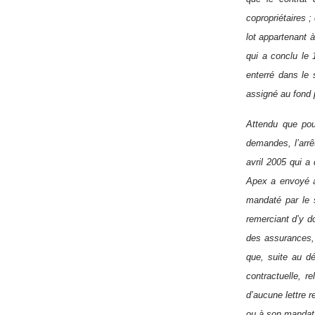
copropriétaires 
lot appartenant 
qui a conclu le
enterré dans le 
assigné au fond p
Attendu que pour
demandes, l’arrê
avril 2005 qui a
Apex a envoyé à 
mandaté par le s
remerciant d’y d
des assurances, 
que, suite au dép
contractuelle, re
d’aucune lettre 
ou à son mandata