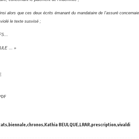
insi alors que ces deux écrits émanant du mandataire de l’assuré concernaien
 violé le texte susvisé ;
IFS…
ULE … »
E
cats
biennale
chronos
Kathia BEULQUE
LRAR
prescription
vivaldi