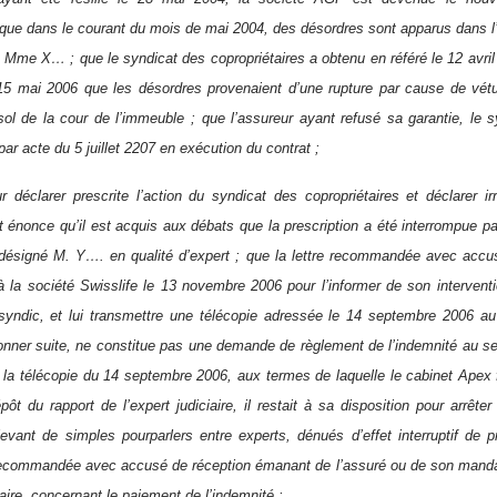
; que dans le courant du mois de mai 2004, des désordres sont apparus dans
à Mme X… ; que le syndicat des copropriétaires a obtenu en référé le 12 avril
 15 mai 2006 que les désordres provenaient d’une rupture par cause de v
sol de la cour de l’immeuble ; que l’assureur ayant refusé sa garantie, le sy
ar acte du 5 juillet 2207 en exécution du contrat ;
 déclarer prescrite l’action du syndicat des copropriétaires et déclarer 
t énonce qu’il est acquis aux débats que la prescription a été interrompue pa
 désigné M. Y…. en qualité d’expert ; que la lettre recommandée avec accu
la société Swisslife le 13 novembre 2006 pour l’informer de son interventi
yndic, et lui transmettre une télécopie adressée le 14 septembre 2006 au 
onner suite, ne constitue pas une demande de règlement de l’indemnité au sen
la télécopie du 14 septembre 2006, aux termes de laquelle le cabinet Apex f
ôt du rapport de l’expert judiciaire, il restait à sa disposition pour arrêter
levant de simples pourparlers entre experts, dénués d’effet interruptif de pres
recommandée avec accusé de réception émanant de l’assuré ou de son mandat
ire, concernant le paiement de l’indemnité ;