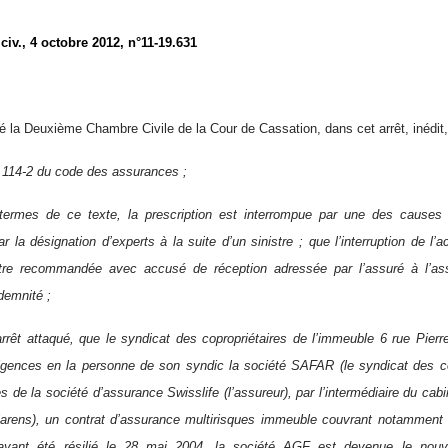
civ., 4 octobre 2012, n°11-19.631
gé la Deuxième Chambre Civile de la Cour de Cassation, dans cet arrêt, inédit
L.114-2 du code des assurances ;
termes de ce texte, la prescription est interrompue par une des causes or
ar la désignation d’experts à la suite d’un sinistre ; que l’interruption de l’
ettre recommandée avec accusé de réception adressée par l’assuré à l’as
demnité ;
arrêt attaqué, que le syndicat des copropriétaires de l’immeuble 6 rue Pier
ligences en la personne de son syndic la société SAFAR (le syndicat des cop
ès de la société d’assurance Swisslife (l’assureur), par l’intermédiaire du cabi
larens), un contrat d’assurance multirisques immeuble couvrant notamment 
 ayant été résilié le 28 mai 2004, la société AGF est devenue le nouv