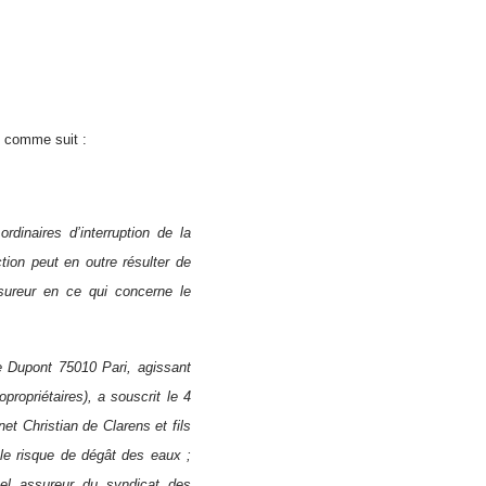
, comme suit :
dinaires d’interruption de la
action peut en outre résulter de
sureur en ce qui concerne le
re Dupont 75010 Pari, agissant
ropriétaires), a souscrit le 4
net Christian de Clarens et fils
le risque de dégât des eaux ;
el assureur du syndicat des