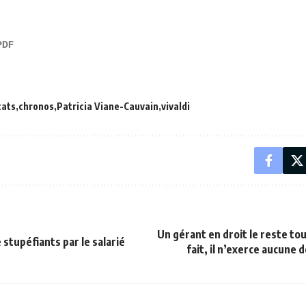
cats
chronos
Patricia Viane-Cauvain
vivaldi
Un gérant en droit le reste to
tupéfiants par le salarié
fait, il n’exerce aucune 