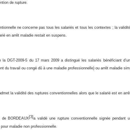
ntion de rupture.
tionnelle ne concerne pas tous les salariés et tous les contextes ; la validit
arié en arrêt maladie restait en suspens.
e la DGT-2009-5 du 17 mars 2009 a distingué les salariés bénéficiant d’une 
ent du travail ou congé dû à une maladie professionnelle) ou arrêt maladie sim
admet la validité des ruptures conventionnelles alors que le salarié est en arrê
[3]
el de BORDEAUX
a validé une rupture conventionnelle signée pendant 
l pour maladie non professionnelle.