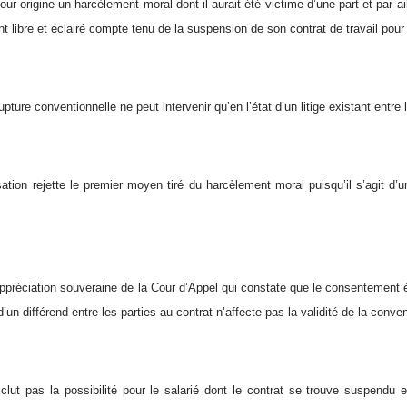
our origine un harcèlement moral dont il aurait été victime d’une part et par ai
 libre et éclairé compte tenu de la suspension de son contrat de travail pour 
upture conventionnelle ne peut intervenir qu’en l’état d’un litige existant entre 
tion rejette le premier moyen tiré du harcèlement moral puisqu’il s’agit 
appréciation souveraine de la Cour d’Appel qui constate que le consentement étai
’un différend entre les parties au contrat n’affecte pas la validité de la conven
exclut pas la possibilité pour le salarié dont le contrat se trouve suspendu 