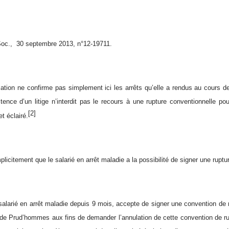
Soc., 30 septembre 2013, n°12-19711.
tion ne confirme pas simplement ici les arrêts qu’elle a rendus au cours de
tence d’un litige n’interdit pas le recours à une rupture conventionnelle 
[2]
et éclairé.
plicitement que le salarié en arrêt maladie a la possibilité de signer une ruptu
salarié en arrêt maladie depuis 9 mois, accepte de signer une convention de r
l de Prud’hommes aux fins de demander l’annulation de cette convention de ru