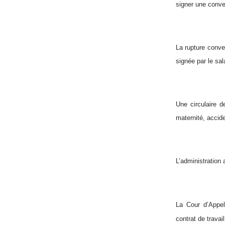
signer une conve
La rupture conven
signée par le sal
Une circulaire d
maternité, accid
L’administration 
La Cour d’App
contrat de travai