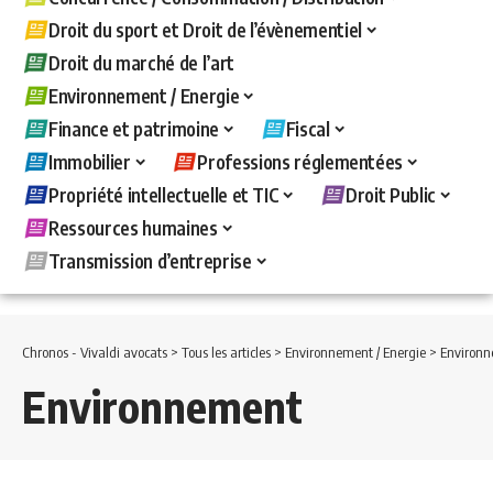
Droit du sport et Droit de l’évènementiel
Droit du marché de l’art
Environnement / Energie
Finance et patrimoine
Fiscal
Immobilier
Professions réglementées
Propriété intellectuelle et TIC
Droit Public
Ressources humaines
Transmission d’entreprise
Chronos - Vivaldi avocats
>
Tous les articles
>
Environnement / Energie
>
Environ
Environnement