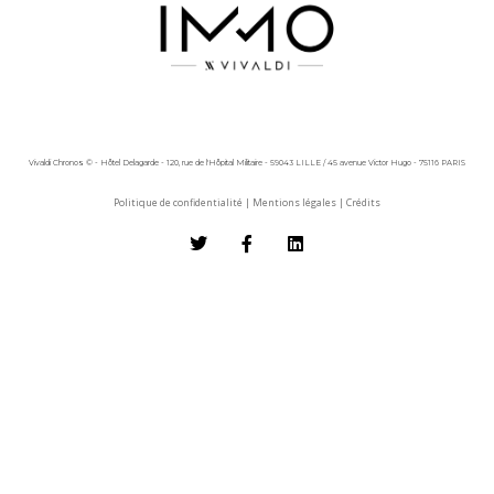
Vivaldi Chronos © - Hôtel Delagarde - 120, rue de l'Hôpital Militaire - 59043 LILLE / 45 avenue Victor Hugo - 75116 PARIS
Politique de confidentialité
|
Mentions légales
|
Crédits