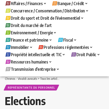
Affaires / Finances
Banque / Crédit
Concurrence / Consommation / Distribution
Droit du sport et Droit de l’évènementiel
Droit du marché de l’art
Environnement / Energie
Finance et patrimoine
Fiscal
Immobilier
Professions réglementées
Propriété intellectuelle et TIC
Droit Public
Ressources humaines
Transmission d’entreprise
Chronos - Vivaldi avocats
>
Tous les articles
>
Ressources humaines
>
Représentan
REPRÉSENTANTS DU PERSONNEL
Elections