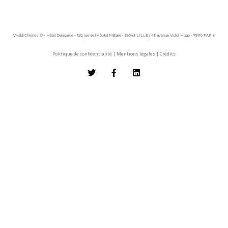
Vivaldi Chronos © - Hôtel Delagarde - 120, rue de l'Hôpital Militaire - 59043 LILLE / 45 avenue Victor Hugo - 75116 PARIS
Politique de confidentialité
|
Mentions légales
|
Crédits