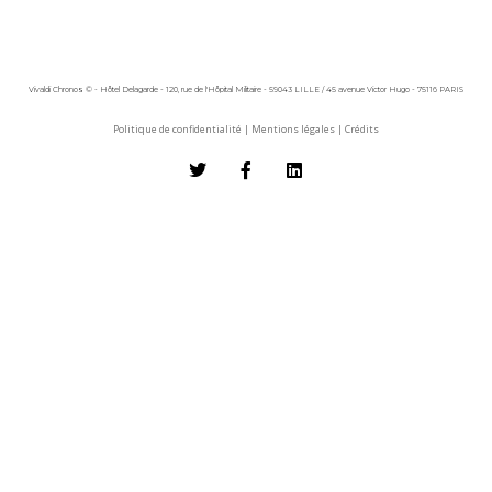
Vivaldi Chronos © - Hôtel Delagarde - 120, rue de l'Hôpital Militaire - 59043 LILLE / 45 avenue Victor Hugo - 75116 PARIS
Politique de confidentialité
|
Mentions légales
|
Crédits