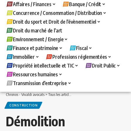
Affaires / Finances
Banque / Crédit
Concurrence / Consommation / Distribution
Droit du sport et Droit de l’évènementiel
Droit du marché de l’art
Environnement / Energie
Finance et patrimoine
Fiscal
Immobilier
Professions réglementées
Propriété intellectuelle et TIC
Droit Public
Ressources humaines
Transmission d’entreprise
Chronos - Vivaldi avocats
>
Tous les articles
>
Immobilier
>
Construction
>
Démoliti
CONSTRUCTION
Démolition