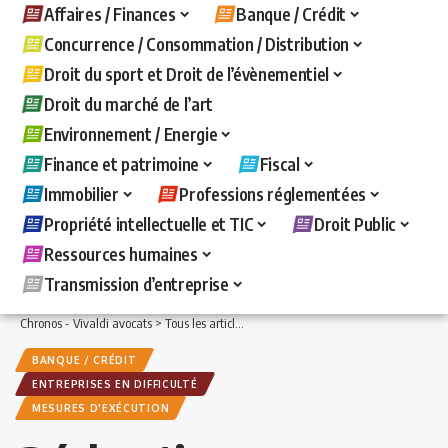
Affaires / Finances
Banque / Crédit
Concurrence / Consommation / Distribution
Droit du sport et Droit de l’évènementiel
Droit du marché de l’art
Environnement / Energie
Finance et patrimoine
Fiscal
Immobilier
Professions réglementées
Propriété intellectuelle et TIC
Droit Public
Ressources humaines
Transmission d’entreprise
Chronos - Vivaldi avocats
>
Tous les articles
>
Affaires / Finances
>
Entreprises en d
BANQUE / CRÉDIT
ENTREPRISES EN DIFFICULTÉ
MESURES D'EXÉCUTION