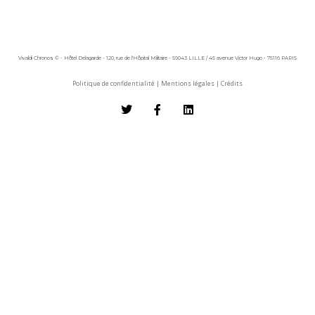
Vivaldi Chronos © - Hôtel Delagarde - 120, rue de l'Hôpital Militaire - 59043 LILLE / 45 avenue Victor Hugo - 75116 PARIS
Politique de confidentialité
|
Mentions légales
|
Crédits