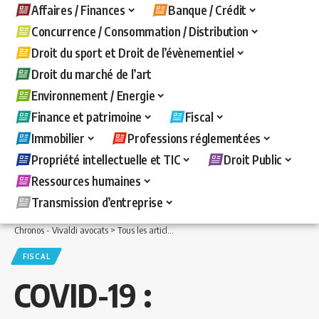
Affaires / Finances
Banque / Crédit
Concurrence / Consommation / Distribution
Droit du sport et Droit de l’évènementiel
Droit du marché de l’art
Environnement / Energie
Finance et patrimoine
Fiscal
Immobilier
Professions réglementées
Propriété intellectuelle et TIC
Droit Public
Ressources humaines
Transmission d’entreprise
Chronos - Vivaldi avocats
>
Tous les articles
>
Fiscal
>
COVID-19 : mesures fiscales 
FISCAL
COVID-19 :