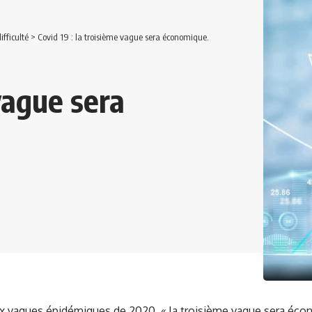
ifficulté
>
Covid 19 : la troisième vague sera économique.
 vague sera
ux vagues épidémiques de 2020, « la troisième vague sera éco