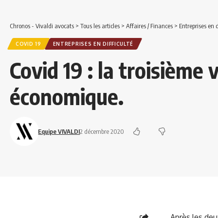
Chronos - Vivaldi avocats
>
Tous les articles
>
Affaires / Finances
>
Entreprises en d
COVID 19
ENTREPRISES EN DIFFICULTÉ
Covid 19 : la troisième
économique.
Equipe VIVALDI
2 décembre 2020
Après les de