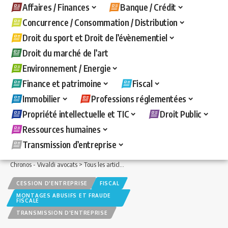
Affaires / Finances
Banque / Crédit
Concurrence / Consommation / Distribution
Droit du sport et Droit de l’évènementiel
Droit du marché de l’art
Environnement / Energie
Finance et patrimoine
Fiscal
Immobilier
Professions réglementées
Propriété intellectuelle et TIC
Droit Public
Ressources humaines
Transmission d’entreprise
Chronos - Vivaldi avocats
>
Tous les articles
>
Transmission d'entreprise
>
Cession 
CESSION D'ENTREPRISE
FISCAL
MONTAGES ABUSIFS ET FRAUDE
FISCALE
TRANSMISSION D'ENTREPRISE