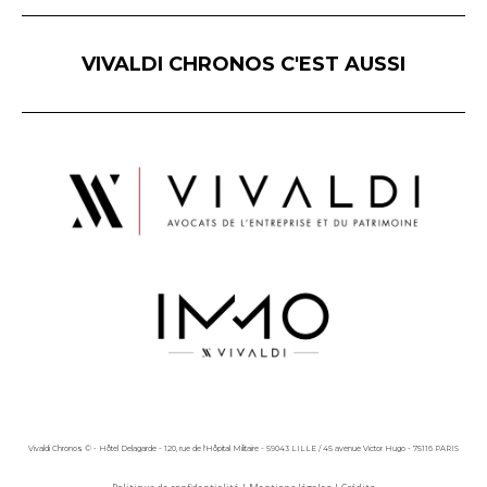
VIVALDI CHRONOS C'EST AUSSI
Vivaldi Chronos © - Hôtel Delagarde - 120, rue de l'Hôpital Militaire - 59043 LILLE / 45 avenue Victor Hugo - 75116 PARIS