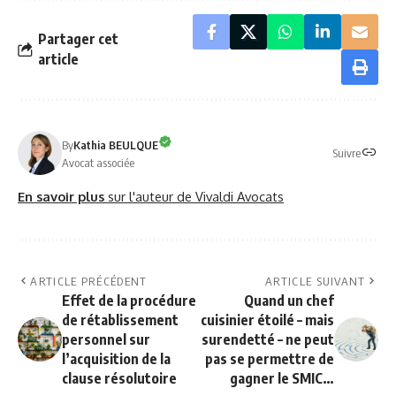
Partager cet
article
By
Kathia BEULQUE
Suivre
Avocat associée
En savoir plus
sur l'auteur de Vivaldi Avocats
ARTICLE PRÉCÉDENT
ARTICLE SUIVANT
Effet de la procédure
Quand un chef
de rétablissement
cuisinier étoilé – mais
personnel sur
surendetté – ne peut
l’acquisition de la
pas se permettre de
clause résolutoire
gagner le SMIC…