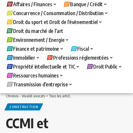
Affaires / Finances
Banque / Crédit
Concurrence / Consommation / Distribution
Droit du sport et Droit de l’évènementiel
Droit du marché de l’art
Environnement / Energie
Finance et patrimoine
Fiscal
Immobilier
Professions réglementées
Propriété intellectuelle et TIC
Droit Public
Ressources humaines
Transmission d’entreprise
Chronos - Vivaldi avocats
>
Tous les articles
>
Immobilier
>
Construction
>
CCMI et
CONSTRUCTION
CCMI et