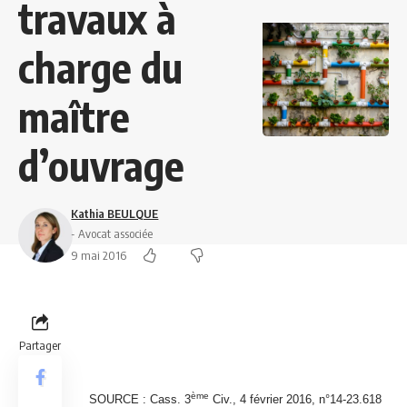
travaux à
charge du
maître
d’ouvrage
Kathia BEULQUE
- Avocat associée
9 mai 2016
Partager
ème
SOURCE : Cass. 3
Civ., 4 février 2016, n°14-23.618