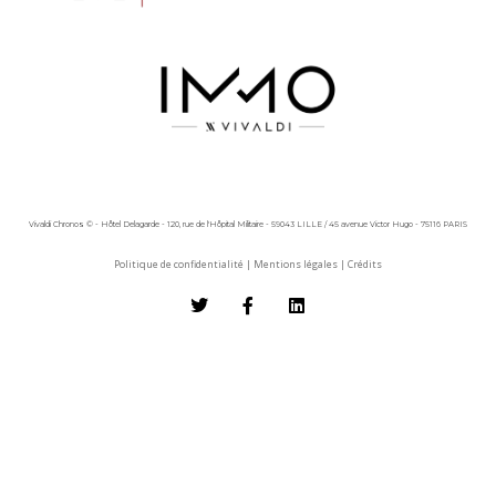
Vivaldi Chronos © - Hôtel Delagarde - 120, rue de l'Hôpital Militaire - 59043 LILLE / 45 avenue Victor Hugo - 75116 PARIS
Politique de confidentialité
|
Mentions légales
|
Crédits