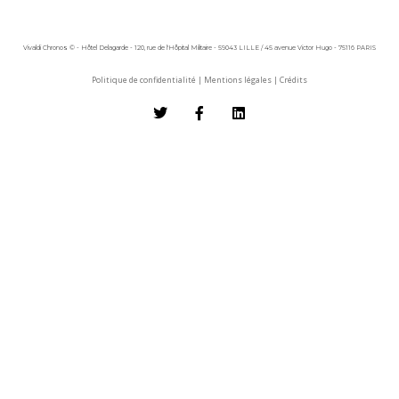
Vivaldi Chronos © - Hôtel Delagarde - 120, rue de l'Hôpital Militaire - 59043 LILLE / 45 avenue Victor Hugo - 75116 PARIS
Politique de confidentialité
|
Mentions légales
|
Crédits