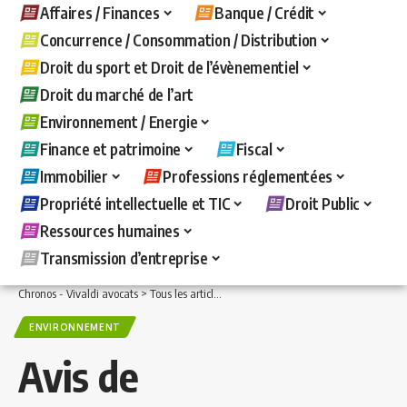
Affaires / Finances
Banque / Crédit
Concurrence / Consommation / Distribution
Droit du sport et Droit de l’évènementiel
Droit du marché de l’art
Environnement / Energie
Finance et patrimoine
Fiscal
Immobilier
Professions réglementées
Propriété intellectuelle et TIC
Droit Public
Ressources humaines
Transmission d’entreprise
Chronos - Vivaldi avocats
>
Tous les articles
>
Environnement / Energie
>
Environ
ENVIRONNEMENT
Avis de