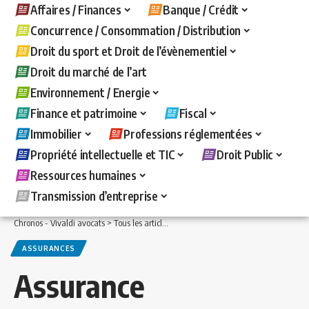
Affaires / Finances
Banque / Crédit
Concurrence / Consommation / Distribution
Droit du sport et Droit de l’évènementiel
Droit du marché de l’art
Environnement / Energie
Finance et patrimoine
Fiscal
Immobilier
Professions réglementées
Propriété intellectuelle et TIC
Droit Public
Ressources humaines
Transmission d’entreprise
Chronos - Vivaldi avocats
>
Tous les articles
>
Immobilier
>
Assurances
>
Assuranc
ASSURANCES
Assurance