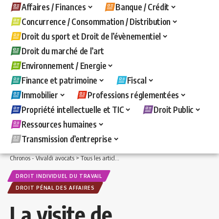
Affaires / Finances
Banque / Crédit
Concurrence / Consommation / Distribution
Droit du sport et Droit de l’évènementiel
Droit du marché de l’art
Environnement / Energie
Finance et patrimoine
Fiscal
Immobilier
Professions réglementées
Propriété intellectuelle et TIC
Droit Public
Ressources humaines
Transmission d’entreprise
Chronos - Vivaldi avocats
>
Tous les articles
>
Ressources humaines
>
Droit indivi
DROIT INDIVIDUEL DU TRAVAIL
DROIT PÉNAL DES AFFAIRES
La visite de