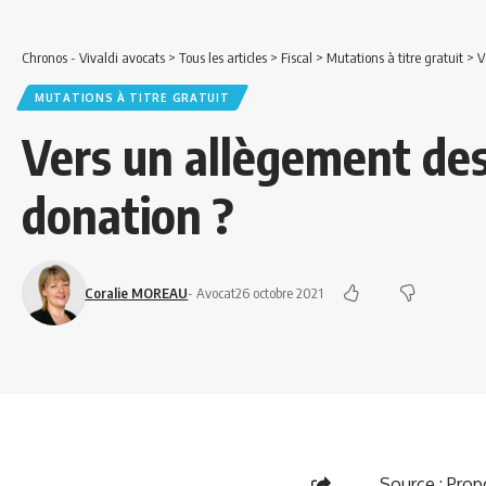
Chronos - Vivaldi avocats
>
Tous les articles
>
Fiscal
>
Mutations à titre gratuit
>
V
MUTATIONS À TITRE GRATUIT
Vers un allègement des
donation ?
Coralie MOREAU
- Avocat
26 octobre 2021
Source
:
Propo