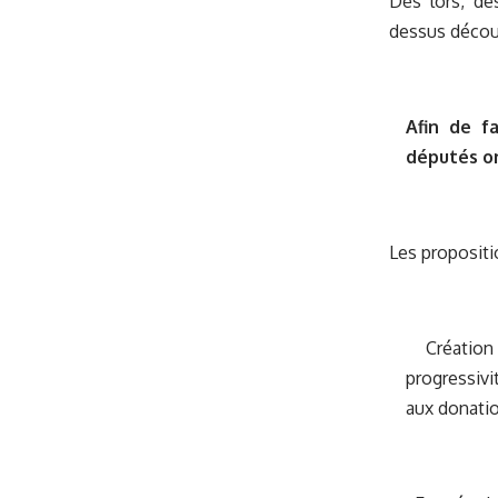
Dès lors, de
dessus décou
Afin de fa
députés on
Les propositi
Création d
progressivi
aux donatio