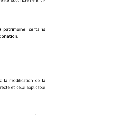
enté succinctement ci-
u patrimoine, certains
donation.
 la modification de la
ecte et celui applicable