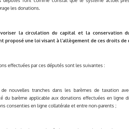
s députés font comme constat que le système actuel prés
rage les donations.
voriser la circulation du capital et la conservation d
t proposé une loi visant à l’allègement de ces droits de 
ons effectuées par ces députés sont les suivantes :
e nouvelles tranches dans les barèmes de taxation avec
té du barème applicable aux donations effectuées en ligne dir
ns consenties en ligne collatérale et entre non-parents ;