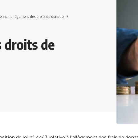
ers un allègement des droits de donation ?
 droits de
sition de loi n° 4467 relative à l’allègement des frais de donat