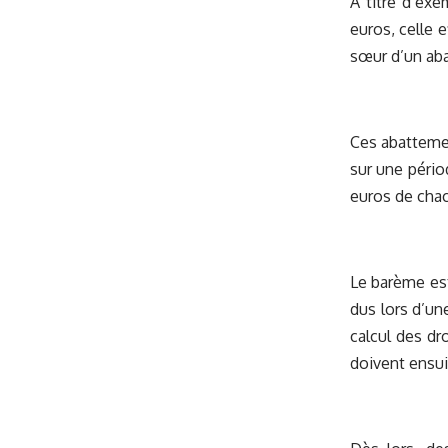
À titre d’ex
euros, celle 
sœur d’un aba
Ces abatteme
sur une pério
euros de chac
Le barème est
dus lors d’un
calcul des dr
doivent ensui