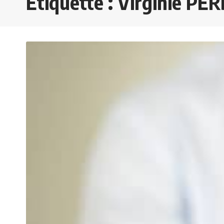
Étiquette :
Virginie PE