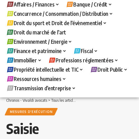
Affaires / Finances
Banque / Crédit
Concurrence / Consommation / Distribution
Droit du sport et Droit de l’évènementiel
Droit du marché de l’art
Environnement / Energie
Finance et patrimoine
Fiscal
Immobilier
Professions réglementées
Propriété intellectuelle et TIC
Droit Public
Ressources humaines
Transmission d’entreprise
Chronos - Vivaldi avocats
>
Tous les articles
>
Banque / Crédit
>
Mesures d'exécuti
MESURES D'EXÉCUTION
Saisie