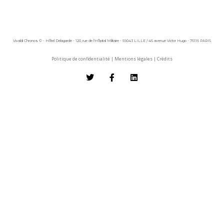
Vivaldi Chronos © - Hôtel Delagarde - 120, rue de l'Hôpital Militaire - 59043 LILLE / 45 avenue Victor Hugo - 75116 PARIS
Politique de confidentialité
|
Mentions légales
|
Crédits