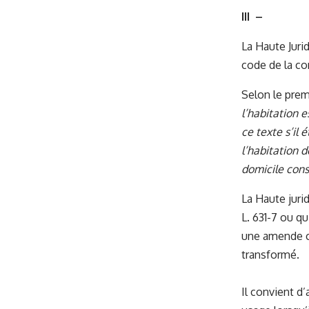
III –
La Haute Jurid
code de la con
Selon le prem
l’habitation 
ce texte s’il 
l’habitation 
domicile con
La Haute jurid
L. 631-7 ou q
une amende ci
transformé.
Il convient d’