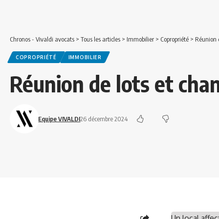
Chronos - Vivaldi avocats
>
Tous les articles
>
Immobilier
>
Copropriété
>
Réunion 
COPROPRIÉTÉ
IMMOBILIER
Réunion de lots et ch
Equipe VIVALDI
26 décembre 2024
Un local affec