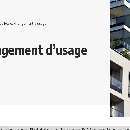
de lots et changement d’usage
angement d’usage
té à un usage d’habitation au 1er janvier 1970 ne perd pas cet us