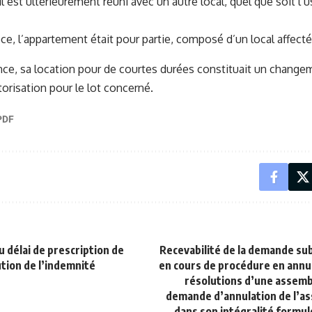
l est ultérieurement réuni avec un autre local, quel que soit l’u
ce, l’appartement était pour partie, composé d’un local affecté 
e, sa location pour de courtes durées constituait un changem
orisation pour le lot concerné.
u délai de prescription de
Recevabilité de la demande su
ution de l’indemnité
en cours de procédure en annu
résolutions d’une assemb
demande d’annulation de l’a
dans son intégralité formulé