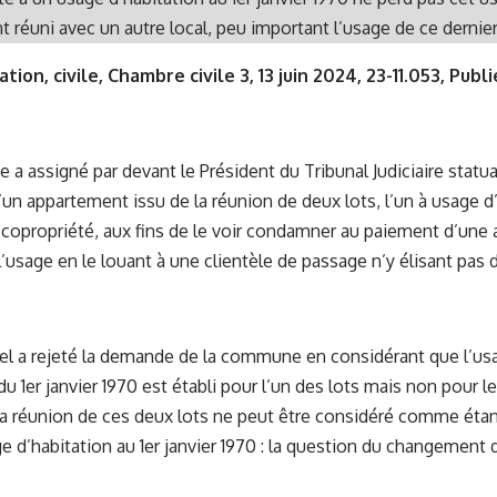
t réuni avec un autre local, peu important l’usage de ce dernier
tion, civile, Chambre civile 3, 13 juin 2024, 23-11.053, Publ
 assigné par devant le Président du Tribunal Judiciaire statua
’un appartement issu de la réunion de deux lots, l’un à usage d’
 copropriété, aux fins de le voir condamner au paiement d’une
l’usage en le louant à une clientèle de passage n’y élisant pas 
el a rejeté la demande de la commune en considérant que l’usa
u 1er janvier 1970 est établi pour l’un des lots mais non pour l
 la réunion de ces deux lots ne peut être considéré comme étan
age d’habitation au 1er janvier 1970 : la question du changement