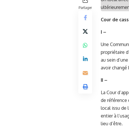
ultérieuremen
Partager
Cour de cassa
I –
Une Commune a
propriétaire d
au sein d’une
avoir changé 
II –
La Cour d’app
de référence d
local issu de
entier à l’us
lieu d’être.