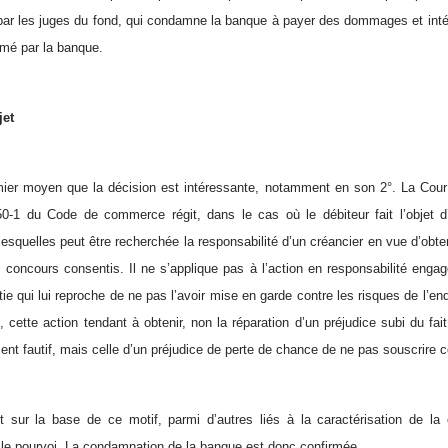
 par les juges du fond, qui condamne la banque à payer des dommages et intér
rmé par la banque.
jet
mier moyen que la décision est intéressante, notamment en son 2°. La Cour
650-1 du Code de commerce régit, dans le cas où le débiteur fait l’objet d
esquelles peut être recherchée la responsabilité d’un créancier en vue d’obten
s concours consentis. Il ne s’applique pas à l’action en responsabilité eng
ie qui lui reproche de ne pas l’avoir mise en garde contre les risques de l’e
, cette action tendant à obtenir, non la réparation d’un préjudice subi du fait
nt fautif, mais celle d’un préjudice de perte de chance de ne pas souscrire 
 sur la base de ce motif, parmi d’autres liés à la caractérisation de la 
te le pourvoi. La condamnation de la banque est donc confirmée.