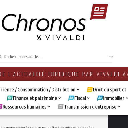
 DE L'ACTUALITÉ JURIDIQUE PAR VIVALDI 
rrence / Consommation / Distribution
Droit du sport et
Finance et patrimoine
Fiscal
Immobilier
Ressources humaines
Transmission d’entreprise
vers la caution pour défaut de mise en garde : l’article L.650-1 du Code de commerce n’est pas applicable