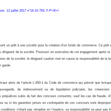
om. 12 juillet 2017 n°16-10.793, F-P+B+I
nt un prêt à une société pour la création d’un fonds de commerce. Ce prêt es
 dirigeant de la société. Poursuivi en exécution de cet engagement après l
ciaires de la société, le dirigeant caution met en cause la responsabilité de 
n garde.
vaut alors de l’article L.650-1 du Code de commerce qui prévoit que lorsque l
uvegarde, de redressement ou de liquidation judiciaire, les créancier
 préjudices subis du fait des concours consentis, sauf les cas de fraude, d’
eur ou si les garanties prises en contrepartie de ces concours sont dispropo
 conditions n’étant pas remplies en l’espèce, sa responsabilité ne peut pas 