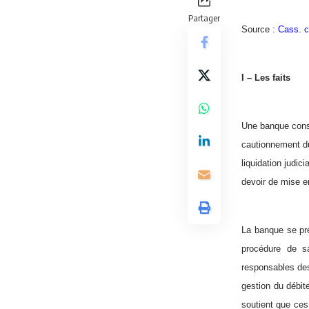
Partager
Source :
Cass. c
I – Les faits
Une banque conse
cautionnement du
liquidation judi
devoir de mise e
La banque se pré
procédure de sa
responsables des
gestion du débit
soutient que ces