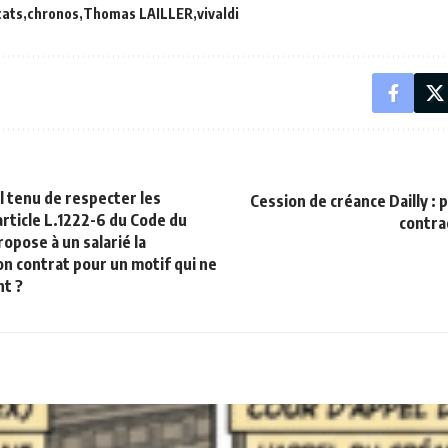
cats
chronos
Thomas LAILLER
vivaldi
l tenu de respecter les
Cession de créance Dailly : 
article L.1222-6 du Code du
contra
propose à un salarié la
on contrat pour un motif qui ne
nt ?