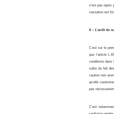
n’est pas repris
cassation est fo
II – L’arrêt de re
C’est sur le pre
que l’article L.
conditions dans l
subis du fait de
caution non avert
qu’elle cautionne
pas nécessaireme
C’est notamment
juridiction rejet