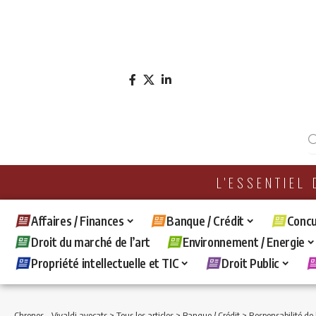
L'ESSENTIEL
Affaires / Finances
Banque / Crédit
Concu
Droit du marché de l’art
Environnement / Energie
Propriété intellectuelle et TIC
Droit Public
Chronos - Vivaldi avocats
>
Tous les articles
>
Banque / Crédit
>
Responsabilité de la banque en