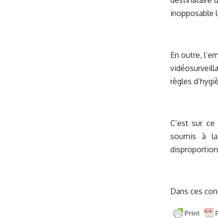
destinataire 
inopposable l
En outre, l’e
vidéosurveil
règles d’hygi
C’est sur ce 
soumis à la
disproportion
Dans ces cond