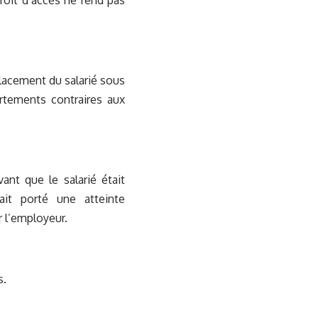
roit d’accès ne rend pas
placement du salarié sous
ortements contraires aux
ant que le salarié était
ait porté une atteinte
r l’employeur.
s.