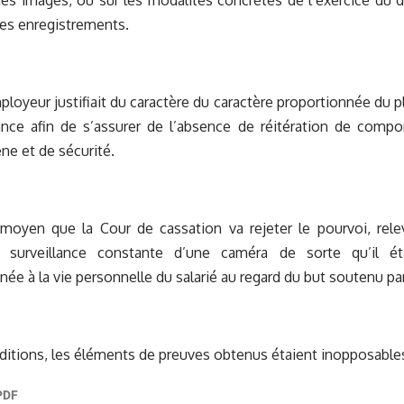
des images, ou sur les modalités concrètes de l’exercice du d
es enregistrements.
mployeur justifiait du caractère du caractère proportionnée du 
lance afin de s’assurer de l’absence de réitération de comp
ène et de sécurité.
moyen que la Cour de cassation va rejeter le pourvoi, relev
 surveillance constante d’une caméra de sorte qu’il ét
née à la vie personnelle du salarié au regard du but soutenu pa
itions, les éléments de preuves obtenus étaient inopposable