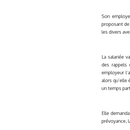
Son employeu
proposant de t
les divers av
La salariée 
des rappels 
employeur l’a
alors qu’elle
un temps part
Elle demandai
prévoyance, l