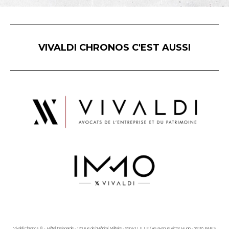
VIVALDI CHRONOS C'EST AUSSI
Vivaldi Chronos © - Hôtel Delagarde - 120, rue de l'Hôpital Militaire - 59043 LILLE / 45 avenue Victor Hugo - 75116 PARIS