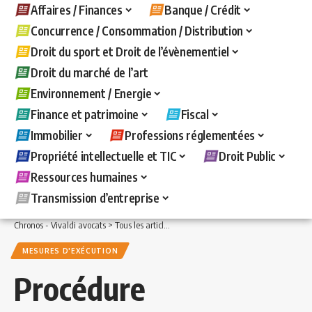
Affaires / Finances
Banque / Crédit
Concurrence / Consommation / Distribution
Droit du sport et Droit de l’évènementiel
Droit du marché de l’art
Environnement / Energie
Finance et patrimoine
Fiscal
Immobilier
Professions réglementées
Propriété intellectuelle et TIC
Droit Public
Ressources humaines
Transmission d’entreprise
Chronos - Vivaldi avocats
>
Tous les articles
>
Banque / Crédit
>
Mesures d'exécuti
MESURES D'EXÉCUTION
Procédure