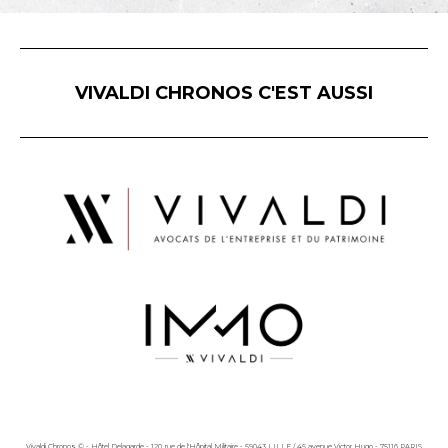
VIVALDI CHRONOS C'EST AUSSI
Vivaldi Chronos © - Hôtel Delagarde - 120, rue de l'Hôpital Militaire - 59043 LILLE / 45 avenue Victor Hugo - 75116 PARIS