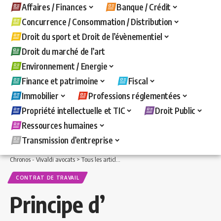
Affaires / Finances
Banque / Crédit
Concurrence / Consommation / Distribution
Droit du sport et Droit de l’évènementiel
Droit du marché de l’art
Environnement / Energie
Finance et patrimoine
Fiscal
Immobilier
Professions réglementées
Propriété intellectuelle et TIC
Droit Public
Ressources humaines
Transmission d’entreprise
Chronos - Vivaldi avocats
>
Tous les articles
>
Ressources humaines
>
Contrat de t
CONTRAT DE TRAVAIL
Principe d’