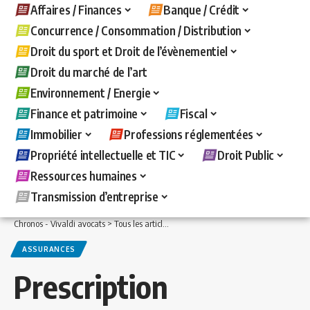
Affaires / Finances
Banque / Crédit
Concurrence / Consommation / Distribution
Droit du sport et Droit de l’évènementiel
Droit du marché de l’art
Environnement / Energie
Finance et patrimoine
Fiscal
Immobilier
Professions réglementées
Propriété intellectuelle et TIC
Droit Public
Ressources humaines
Transmission d’entreprise
Chronos - Vivaldi avocats
>
Tous les articles
>
Immobilier
>
Assurances
>
Prescript
ASSURANCES
Prescription