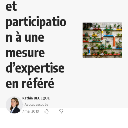
et
participatio
n à une
mesure
d’expertise
en référé
Kathia BEULQUE
- Avocat associée
7 mai 2019