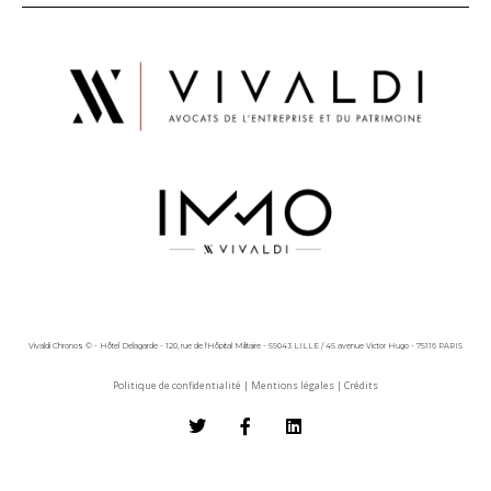
Vivaldi Chronos © - Hôtel Delagarde - 120, rue de l'Hôpital Militaire - 59043 LILLE / 45 avenue Victor Hugo - 75116 PARIS
Politique de confidentialité
|
Mentions légales
|
Crédits