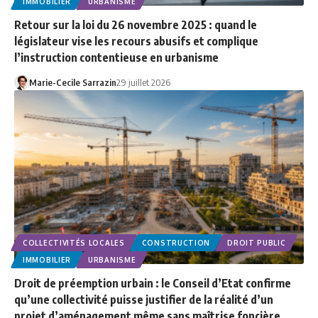
IMMOBILIER
URBANISME
Retour sur la loi du 26 novembre 2025 : quand le
législateur vise les recours abusifs et complique
l’instruction contentieuse en urbanisme
Marie-Cecile Sarrazin
29 juillet 2026
COLLECTIVITÉS LOCALES
CONSTRUCTION
DROIT PUBLIC
IMMOBILIER
URBANISME
Droit de préemption urbain : le Conseil d’Etat confirme
qu’une collectivité puisse justifier de la réalité d’un
projet d’aménagement même sans maîtrise foncière