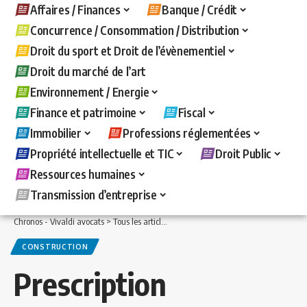
Affaires / Finances
Banque / Crédit
Concurrence / Consommation / Distribution
Droit du sport et Droit de l’évènementiel
Droit du marché de l’art
Environnement / Energie
Finance et patrimoine
Fiscal
Immobilier
Professions réglementées
Propriété intellectuelle et TIC
Droit Public
Ressources humaines
Transmission d’entreprise
Chronos - Vivaldi avocats
>
Tous les articles
>
Immobilier
>
Construction
>
Prescrip
CONSTRUCTION
Prescription