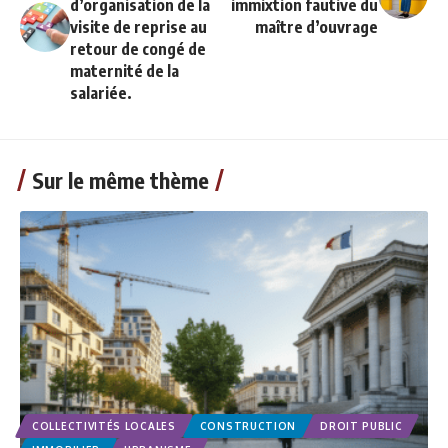
d’organisation de la
immixtion fautive du
visite de reprise au
maître d’ouvrage
retour de congé de
maternité de la
salariée.
Sur le même thème
COLLECTIVITÉS LOCALES
CONSTRUCTION
DROIT PUBLIC