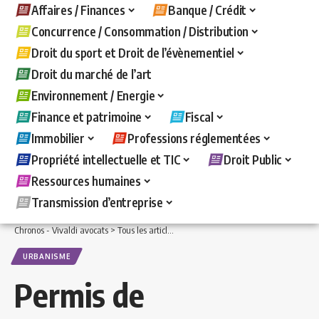
Affaires / Finances
Banque / Crédit
Concurrence / Consommation / Distribution
Droit du sport et Droit de l’évènementiel
Droit du marché de l’art
Environnement / Energie
Finance et patrimoine
Fiscal
Immobilier
Professions réglementées
Propriété intellectuelle et TIC
Droit Public
Ressources humaines
Transmission d’entreprise
Chronos - Vivaldi avocats
>
Tous les articles
>
Droit Public
>
Urbanisme
>
Permis de
URBANISME
Permis de