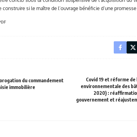
être conclu sous la condition suspensive de l’acquisition du te
 construire si le maître de l’ouvrage bénéficie d’une promesse
Covid 19 et réforme de
rorogation du commandement
environnementale des bâ
aisie immobilière
2020) : réaffirmatio
gouvernement et réajustem