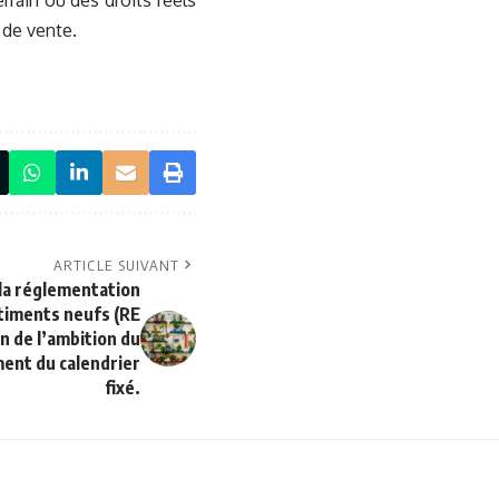
rrain ou des droits réels
 de vente.
ARTICLE SUIVANT
 la réglementation
timents neufs (RE
n de l’ambition du
ent du calendrier
fixé.