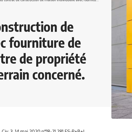
onstruction de
c fourniture de
itre de propriété
terrain concerné.
 Civ. 3, 14 mai 2020 n°18-21.281 FS-P+B+I