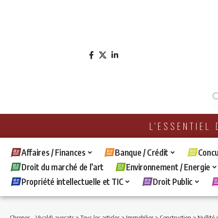
L'ESSENTIEL
Affaires / Finances
Banque / Crédit
Concu
Droit du marché de l’art
Environnement / Energie
Propriété intellectuelle et TIC
Droit Public
Chronos - Vivaldi avocats
>
Tous les articles
>
Immobilier
>
Construction
>
Nullité du contrat