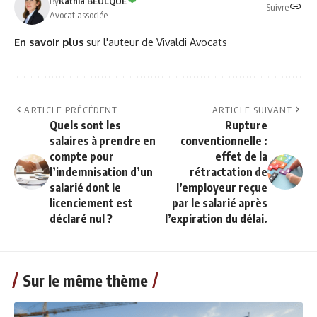
By
Kathia BEULQUE
Suivre
Avocat associée
En savoir plus
sur l'auteur de Vivaldi Avocats
ARTICLE PRÉCÉDENT
ARTICLE SUIVANT
Quels sont les
Rupture
salaires à prendre en
conventionnelle :
compte pour
effet de la
l’indemnisation d’un
rétractation de
salarié dont le
l’employeur reçue
licenciement est
par le salarié après
déclaré nul ?
l’expiration du délai.
Sur le même thème