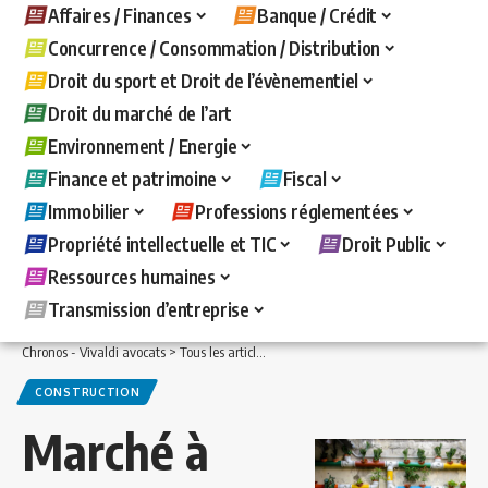
Affaires / Finances
Banque / Crédit
Concurrence / Consommation / Distribution
Droit du sport et Droit de l’évènementiel
Droit du marché de l’art
Environnement / Energie
Finance et patrimoine
Fiscal
Immobilier
Professions réglementées
Propriété intellectuelle et TIC
Droit Public
Ressources humaines
Transmission d’entreprise
Chronos - Vivaldi avocats
>
Tous les articles
>
Immobilier
>
Construction
>
Marché à
CONSTRUCTION
Marché à