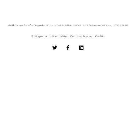
Vivaldi Chronos © - Hôtel Delagarde - 120, rue de l'Hôpital Militaire - 59043 LILLE / 45 avenue Victor Hugo - 75116 PARIS
Politique de confidentialité
|
Mentions légales
|
Crédits