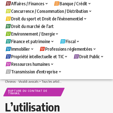
Affaires / Finances
Banque / Crédit
Concurrence / Consommation / Distribution
Droit du sport et Droit de l’évènementiel
Droit du marché de l’art
Environnement / Energie
Finance et patrimoine
Fiscal
Immobilier
Professions réglementées
Propriété intellectuelle et TIC
Droit Public
Ressources humaines
Transmission d’entreprise
Chronos - Vivaldi avocats
>
Tous les articles
>
Ressources humaines
>
Rupture du c
RUPTURE DU CONTRAT DE
TRAVAIL
L’utilisation