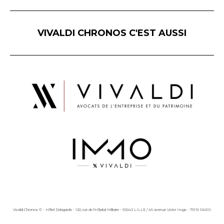
VIVALDI CHRONOS C'EST AUSSI
Vivaldi Chronos © - Hôtel Delagarde - 120, rue de l'Hôpital Militaire - 59043 LILLE / 45 avenue Victor Hugo - 75116 PARIS