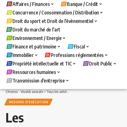
Affaires / Finances
Banque / Crédit
Concurrence / Consommation / Distribution
Droit du sport et Droit de l’évènementiel
Droit du marché de l’art
Environnement / Energie
Finance et patrimoine
Fiscal
Immobilier
Professions réglementées
Propriété intellectuelle et TIC
Droit Public
Ressources humaines
Transmission d’entreprise
Chronos - Vivaldi avocats
>
Tous les articles
>
Banque / Crédit
>
Mesures d'exécuti
MESURES D'EXÉCUTION
Les