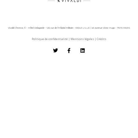
Vivaldi Chronos © - Hôtel Delagarde - 120, rue de l'Hôpital Militaire - 59043 LILLE / 45 avenue Victor Hugo - 75116 PARIS
Politique de confidentialité
|
Mentions légales
|
Crédits