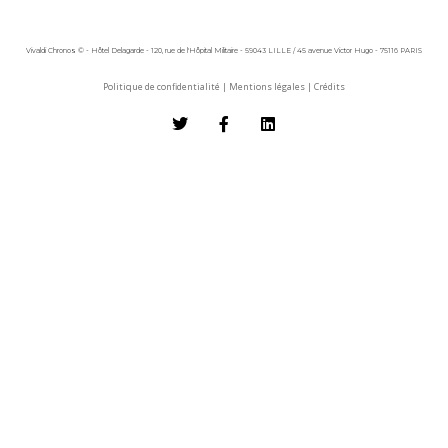
Vivaldi Chronos © - Hôtel Delagarde - 120, rue de l'Hôpital Militaire - 59043 LILLE / 45 avenue Victor Hugo - 75116 PARIS
Politique de confidentialité
|
Mentions légales
|
Crédits