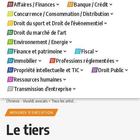
Affaires / Finances
Banque / Crédit
Concurrence / Consommation / Distribution
Droit du sport et Droit de l’évènementiel
Droit du marché de l’art
Environnement / Energie
Finance et patrimoine
Fiscal
Immobilier
Professions réglementées
Propriété intellectuelle et TIC
Droit Public
Ressources humaines
Transmission d’entreprise
Chronos - Vivaldi avocats
>
Tous les articles
>
Banque / Crédit
>
Mesures d'exécuti
MESURES D'EXÉCUTION
Le tiers