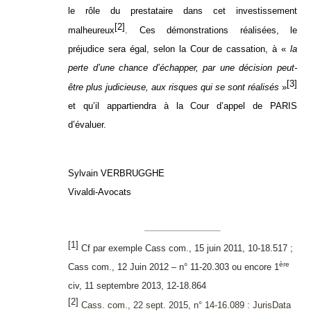
le rôle du prestataire dans cet investissement
[2]
malheureux
. Ces démonstrations réalisées, le
préjudice sera égal, selon la Cour de cassation, à «
la
perte d’une chance d’échapper, par une décision peut-
[3]
être plus judicieuse, aux risques qui se sont réalisés
»
et qu’il appartiendra à la Cour d’appel de PARIS
d’évaluer.
Sylvain VERBRUGGHE
Vivaldi-Avocats
[1]
Cf par exemple Cass com., 15 juin 2011, 10-18.517 ;
ère
Cass com., 12 Juin 2012 – n° 11-20.303 ou encore 1
civ, 11 septembre 2013, 12-18.864
[2]
Cass. com., 22 sept. 2015, n° 14-16.089 : JurisData