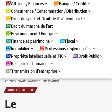
Affaires / Finances
Banque / Crédit
Concurrence / Consommation / Distribution
Droit du sport et Droit de l’évènementiel
Droit du marché de l’art
Environnement / Energie
Finance et patrimoine
Fiscal
Immobilier
Professions réglementées
Propriété intellectuelle et TIC
Droit Public
Ressources humaines
Transmission d’entreprise
Chronos - Vivaldi avocats
>
Tous les articles
>
Affaires / Finances
>
Droit boursier e
DROIT BOURSIER
Le