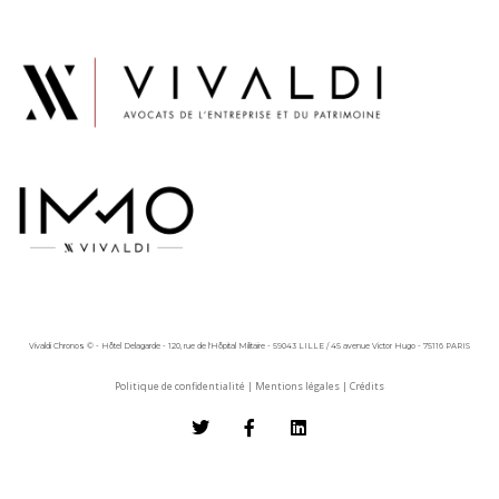
Vivaldi Chronos © - Hôtel Delagarde - 120, rue de l'Hôpital Militaire - 59043 LILLE / 45 avenue Victor Hugo - 75116 PARIS
Politique de confidentialité
|
Mentions légales
|
Crédits