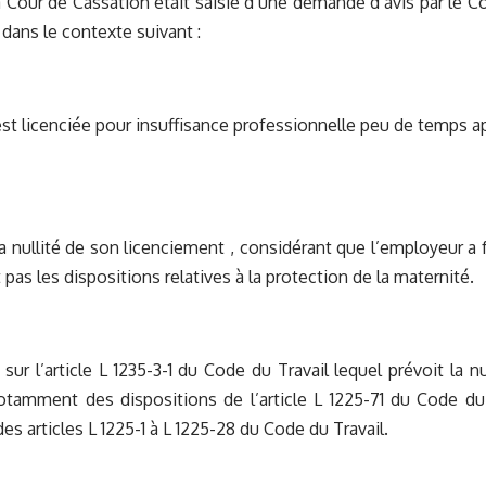
a Cour de Cassation était saisie d’une demande d’avis par le 
ans le contexte suivant :
est licenciée pour insuffisance professionnelle peu de temps 
 la nullité de son licenciement , considérant que l’employeur a f
pas les dispositions relatives à la protection de la maternité.
 sur l’article L 1235-3-1 du Code du Travail lequel prévoit la n
otamment des dispositions de l’article L 1225-71 du Code du 
es articles L 1225-1 à L 1225-28 du Code du Travail.