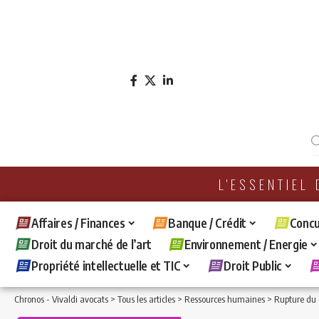
L'ESSENTIEL
Affaires / Finances
Banque / Crédit
Concu
Droit du marché de l’art
Environnement / Energie
Propriété intellectuelle et TIC
Droit Public
Chronos - Vivaldi avocats
>
Tous les articles
>
Ressources humaines
>
Rupture du c