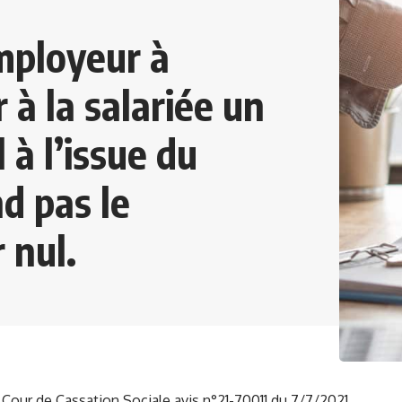
mployeur à
 à la salariée un
 à l’issue du
d pas le
 nul.
 Cour de Cassation Sociale avis n°21-70011 du 7/7/2021