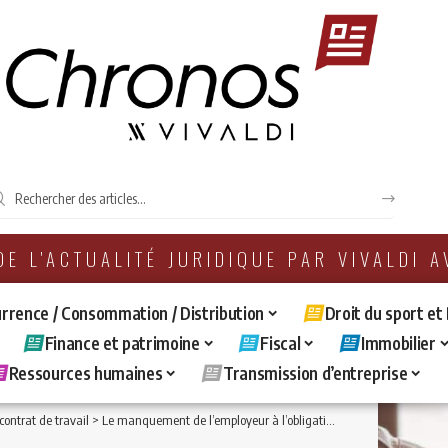
 DE L'ACTUALITÉ JURIDIQUE PAR VIVALDI 
rrence / Consommation / Distribution
Droit du sport et
Finance et patrimoine
Fiscal
Immobilier
Ressources humaines
Transmission d’entreprise
ontrat de travail
>
Le manquement de l’employeur à l’obligation de proposer à la salariée un entretien professionnel à l’issue du congé maternité ne rend pas le licenciement postérieur nul.