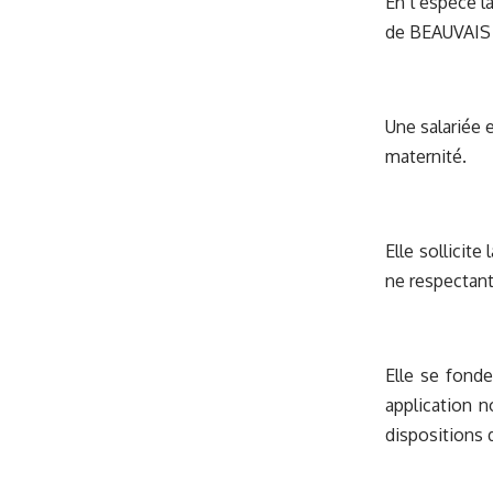
En l’espèce l
de BEAUVAIS d
Une salariée 
maternité.
Elle sollicite
ne respectant 
Elle se fonde
application n
dispositions d