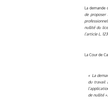
La demande d
de proposer à
professionnel 
nullité du li
l’article L. 1
La Cour de Ca
« La demand
du travail
l’applicati
de nullité ».