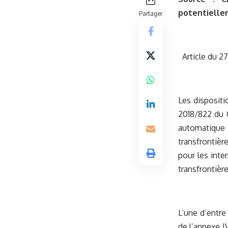
potentiellem
Partager
Article du 2
Les dispositi
2018/822 du C
automatique e
transfrontièr
pour les inte
transfrontière
L’une d’entre
de l’annexe I