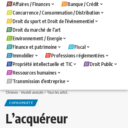
Affaires / Finances
Banque / Crédit
Concurrence / Consommation / Distribution
Droit du sport et Droit de l’évènementiel
Droit du marché de l’art
Environnement / Energie
Finance et patrimoine
Fiscal
Immobilier
Professions réglementées
Propriété intellectuelle et TIC
Droit Public
Ressources humaines
Transmission d’entreprise
Chronos - Vivaldi avocats
>
Tous les articles
>
Immobilier
>
Copropriété
>
L’acquére
COPROPRIÉTÉ
L’acquéreur