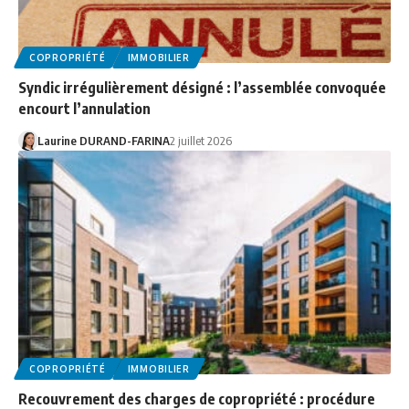
COPROPRIÉTÉ
IMMOBILIER
Syndic irrégulièrement désigné : l’assemblée convoquée
encourt l’annulation
Laurine DURAND-FARINA
2 juillet 2026
COPROPRIÉTÉ
IMMOBILIER
Recouvrement des charges de copropriété : procédure