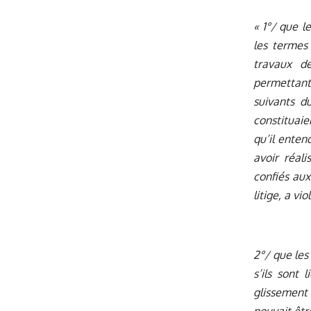
« 1°/ que l
les termes 
travaux de
permettant 
suivants du
constituaie
qu’il enten
avoir réal
confiés aux
litige, a vi
2°/ que les
s’ils sont 
glissement