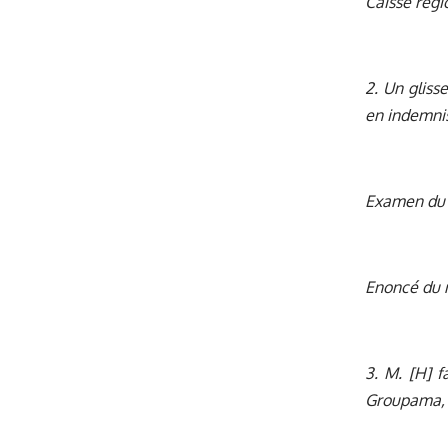
Caisse régi
2. Un gliss
en indemnis
Examen du
Enoncé du
3. M. [H] f
Groupama, a