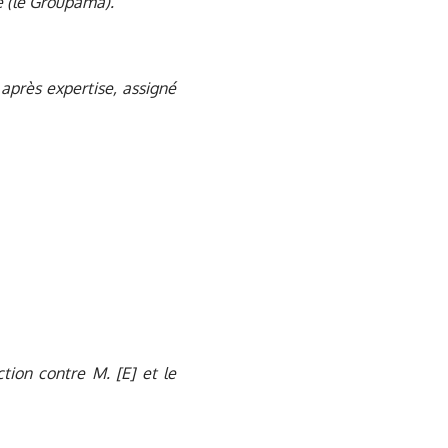
e (le Groupama).
 après expertise, assigné
ction contre M. [E] et le