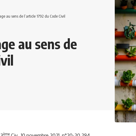
age au sens de l’article 1792 du Code Civil
age au sens de
vil
ème
.3
Civ., 10 novembre 2021, n°20-20.294