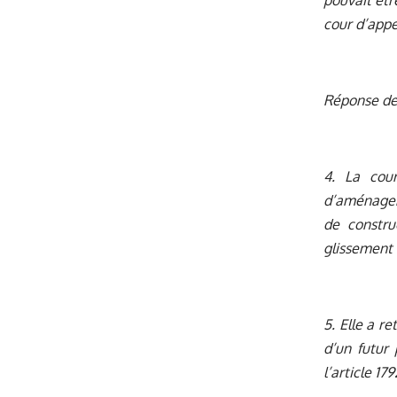
pouvait êtr
cour d’appel
Réponse de
4. La cou
d’aménageme
de constru
glissement 
5. Elle a r
d’un futur 
l’article 17