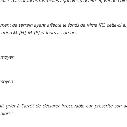
onale d’assurances mutuelles agricoles [Localité 5] Val-de-Loir
ement de terrain ayant affecté le fonds de Mme [R], celle-ci a,
ation M. [H], M. [E] et leurs assureurs.
 moyen
 moyen
ait grief à l’arrêt de déclarer irrecevable car prescrite son a
lors :