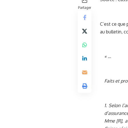
Partager
C’est ce que 
au bulletin, 
« …
Faits et pr
1. Selon l’
d’assurance
Mme [R], a