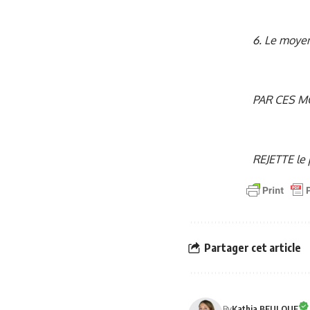
6. Le moyen
PAR CES MO
REJETTE le 
Partager cet article
By
Kathia BEULQUE