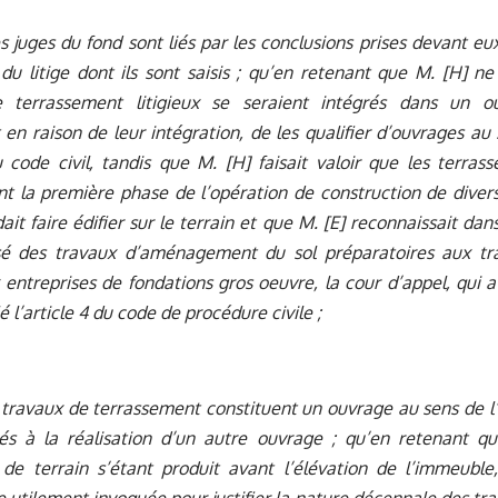
es juges du fond sont liés par les conclusions prises devant e
du litige dont ils sont saisis ; qu’en retenant que M. [H] n
 terrassement litigieux se seraient intégrés dans un o
en raison de leur intégration, de les qualifier d’ouvrages au 
 code civil, tandis que M. [H] faisait valoir que les terras
nt la première phase de l’opération de construction de dive
dait faire édifier sur le terrain et que M. [E] reconnaissait da
isé des travaux d’aménagement du sol préparatoires aux tr
 entreprises de fondations gros oeuvre, la cour d’appel, qui
olé l’article 4 du code de procédure civile ;
 travaux de terrassement constituent un ouvrage au sens de l’a
liés à la réalisation d’un autre ouvrage ; qu’en retenant q
 de terrain s’étant produit avant l’élévation de l’immeuble