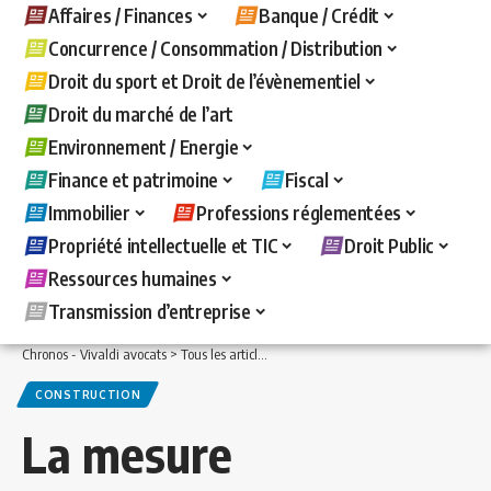
Affaires / Finances
Banque / Crédit
Concurrence / Consommation / Distribution
Droit du sport et Droit de l’évènementiel
Droit du marché de l’art
Environnement / Energie
Finance et patrimoine
Fiscal
Immobilier
Professions réglementées
Propriété intellectuelle et TIC
Droit Public
Ressources humaines
Transmission d’entreprise
Chronos - Vivaldi avocats
>
Tous les articles
>
Immobilier
>
Construction
>
La mesur
CONSTRUCTION
La mesure