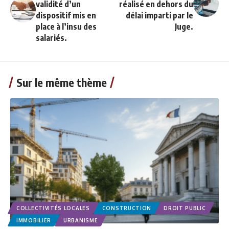
validité d’un
réalisé en dehors du
dispositif mis en
délai imparti par le
place à l’insu des
Juge.
salariés.
Sur le même thème
COLLECTIVITÉS LOCALES
CONSTRUCTION
DROIT PUBLIC
IMMOBILIER
URBANISME