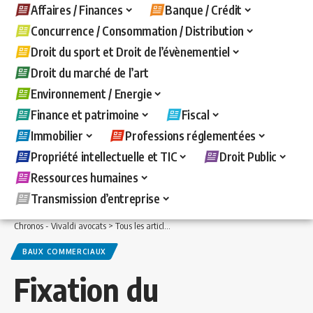
Affaires / Finances
Banque / Crédit
Concurrence / Consommation / Distribution
Droit du sport et Droit de l’évènementiel
Droit du marché de l’art
Environnement / Energie
Finance et patrimoine
Fiscal
Immobilier
Professions réglementées
Propriété intellectuelle et TIC
Droit Public
Ressources humaines
Transmission d’entreprise
Chronos - Vivaldi avocats
>
Tous les articles
>
Immobilier
>
Baux commerciaux
>
F
BAUX COMMERCIAUX
Fixation du