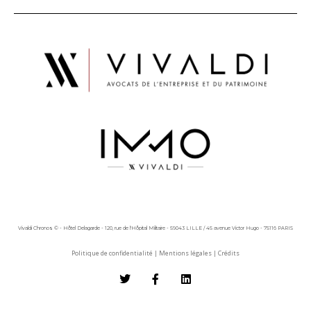
Vivaldi Chronos © - Hôtel Delagarde - 120, rue de l'Hôpital Militaire - 59043 LILLE / 45 avenue Victor Hugo - 75116 PARIS
Politique de confidentialité
|
Mentions légales
|
Crédits