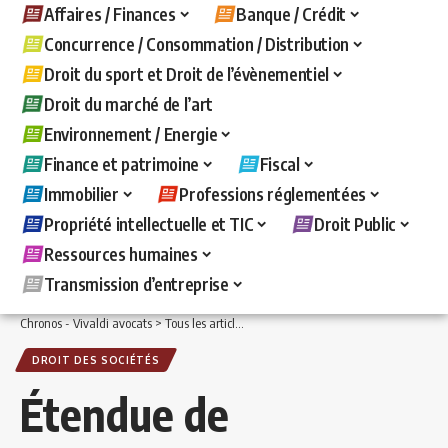
Affaires / Finances
Banque / Crédit
Concurrence / Consommation / Distribution
Droit du sport et Droit de l’évènementiel
Droit du marché de l’art
Environnement / Energie
Finance et patrimoine
Fiscal
Immobilier
Professions réglementées
Propriété intellectuelle et TIC
Droit Public
Ressources humaines
Transmission d’entreprise
Chronos - Vivaldi avocats
>
Tous les articles
>
Affaires / Finances
>
Droit des sociét
DROIT DES SOCIÉTÉS
Étendue de