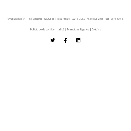
Vivaldi Chronos © - Hôtel Delagarde - 120, rue de l'Hôpital Militaire - 59043 LILLE / 45 avenue Victor Hugo - 75116 PARIS
Politique de confidentialité
|
Mentions légales
|
Crédits