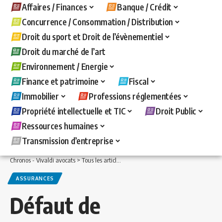
Affaires / Finances
Banque / Crédit
Concurrence / Consommation / Distribution
Droit du sport et Droit de l’évènementiel
Droit du marché de l’art
Environnement / Energie
Finance et patrimoine
Fiscal
Immobilier
Professions réglementées
Propriété intellectuelle et TIC
Droit Public
Ressources humaines
Transmission d’entreprise
Chronos - Vivaldi avocats
>
Tous les articles
>
Immobilier
>
Assurances
>
Défaut de
ASSURANCES
Défaut de