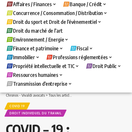
Affaires / Finances
Banque / Crédit
Concurrence / Consommation / Distribution
Droit du sport et Droit de l’évènementiel
Droit du marché de l’art
Environnement / Energie
Finance et patrimoine
Fiscal
Immobilier
Professions réglementées
Propriété intellectuelle et TIC
Droit Public
Ressources humaines
Transmission d’entreprise
Chronos - Vivaldi avocats
>
Tous les articles
>
Ressources humaines
>
Droit indivi
COVID 19
DROIT INDIVIDUEL DU TRAVAIL
COVID – 19 :