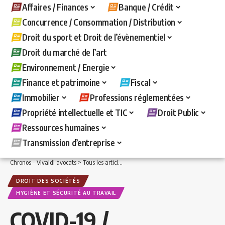
Affaires / Finances
Banque / Crédit
Concurrence / Consommation / Distribution
Droit du sport et Droit de l’évènementiel
Droit du marché de l’art
Environnement / Energie
Finance et patrimoine
Fiscal
Immobilier
Professions réglementées
Propriété intellectuelle et TIC
Droit Public
Ressources humaines
Transmission d’entreprise
Chronos - Vivaldi avocats
>
Tous les articles
>
Affaires / Finances
>
Droit des sociét
DROIT DES SOCIÉTÉS
HYGIÈNE ET SÉCURITÉ AU TRAVAIL
COVID-19 /