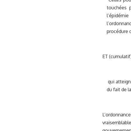
touchées p
l’épidémie
l’ordonnanc
procédure d
ET (cumulatif)
qui atteigne
du fait de l
L’ordonnance 
vraisemblabl
gouvernement