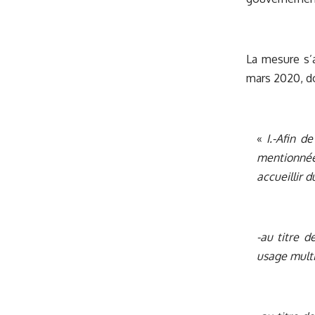
La mesure s’a
mars 2020, don
«
I.-Afin d
mentionnées
accueillir d
-au titre d
usage multip