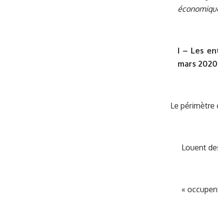
économique,
I – Les en
mars 2020
Le périmètre 
Louent des
« occupent