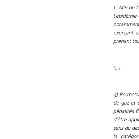
1° Afin de 
l’épidémie 
notamment a
exerçant un
prenant tou
(…)
g) Permetta
de gaz et 
pénalités f
d’être appl
sens du dé
la catégor