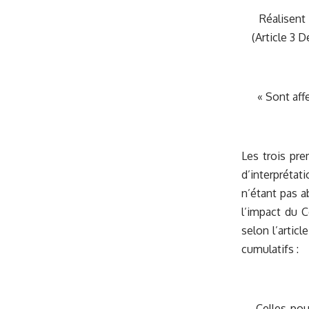
Réalisent «
(Article 3 
« Sont affe
Les trois pre
d’interprétat
n’étant pas a
l’impact du C
selon l’artic
cumulatifs :
Celles pouv