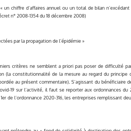
 un chiffre d’affaires annuel ou un total de bilan n’excédant
Décret n° 2008-1354 du 18 décembre 2008)
ctées par la propagation de l’épidémie »
miers critères ne semblent a priori pas poser de difficulté pa
ion (la constitutionnalité de la mesure au regard du principe 
bordée au présent commentaire). S’agissant du bénéficiaire d
ovid-19 sur l’activité, il faut se reporter aux ordonnances d
le 1er de l’ordonnance 2020-316, les entreprises remplissant d
ant prétendre au « fond de solidarité à destination des entr