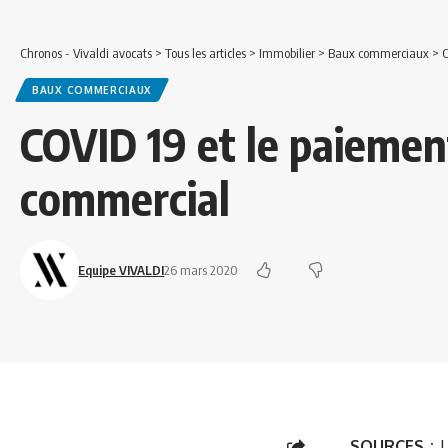
Chronos - Vivaldi avocats
>
Tous les articles
>
Immobilier
>
Baux commerciaux
>
C
BAUX COMMERCIAUX
COVID 19 et le paiement
commercial
Equipe VIVALDI
26 mars 2020
SOURCES :
L