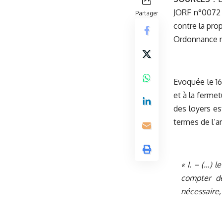
JORF n°0072
Partager
contre la pro
Ordonnance n
Evoquée le 16
et à la ferme
des loyers e
termes de l’ar
«
I. – (…) 
compter de
nécessaire,