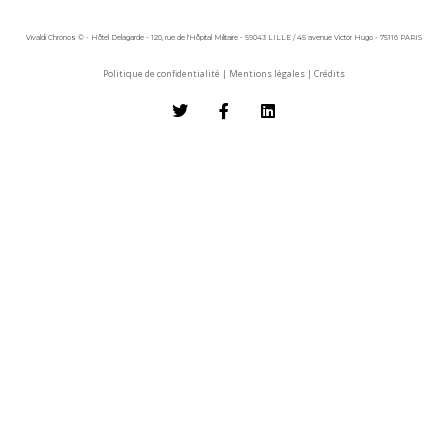
Vivaldi Chronos © - Hôtel Delagarde - 120, rue de l'Hôpital Militaire - 59043 LILLE / 45 avenue Victor Hugo - 75116 PARIS
Politique de confidentialité
|
Mentions légales
|
Crédits