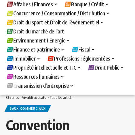
Affaires / Finances
Banque / Crédit
Concurrence / Consommation / Distribution
Droit du sport et Droit de l’évènementiel
Droit du marché de l’art
Environnement / Energie
Finance et patrimoine
Fiscal
Immobilier
Professions réglementées
Propriété intellectuelle et TIC
Droit Public
Ressources humaines
Transmission d’entreprise
Chronos - Vivaldi avocats
>
Tous les articles
>
Immobilier
>
Baux commerciaux
>
C
BAUX COMMERCIAUX
Convention