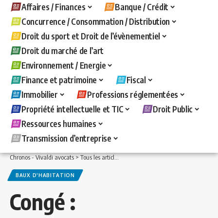
Affaires / Finances
Banque / Crédit
Concurrence / Consommation / Distribution
Droit du sport et Droit de l’évènementiel
Droit du marché de l’art
Environnement / Energie
Finance et patrimoine
Fiscal
Immobilier
Professions réglementées
Propriété intellectuelle et TIC
Droit Public
Ressources humaines
Transmission d’entreprise
Chronos - Vivaldi avocats
>
Tous les articles
>
Immobilier
>
Baux d'habitation
>
Co
BAUX D'HABITATION
Congé :