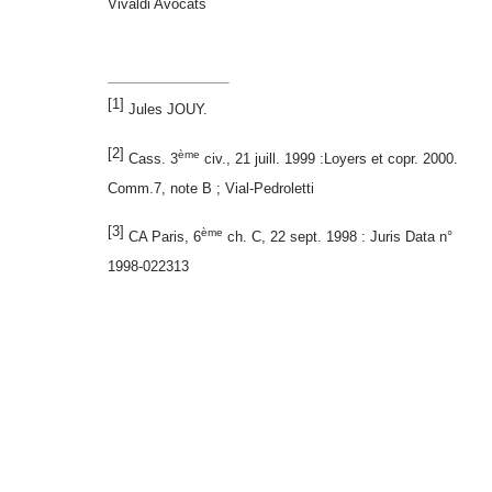
Vivaldi Avocats
[1]
Jules JOUY.
[2]
ème
Cass. 3
civ., 21 juill. 1999 :Loyers et copr. 2000.
Comm.7, note B ; Vial-Pedroletti
[3]
ème
CA Paris, 6
ch. C, 22 sept. 1998 : Juris Data n°
1998-022313