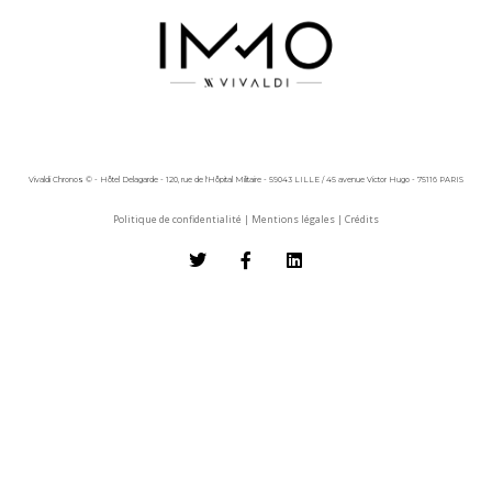
Vivaldi Chronos © - Hôtel Delagarde - 120, rue de l'Hôpital Militaire - 59043 LILLE / 45 avenue Victor Hugo - 75116 PARIS
Politique de confidentialité
|
Mentions légales
|
Crédits