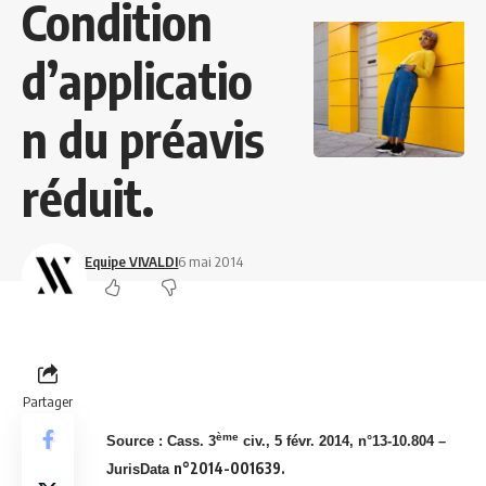
Condition
d’applicatio
n du préavis
réduit.
Equipe VIVALDI
6 mai 2014
Partager
ème
Source : Cass. 3
civ., 5 févr. 2014, n°13-10.804 –
n°2014-001639.
JurisData