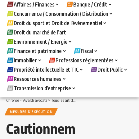
Affaires / Finances
Banque / Crédit
Concurrence / Consommation / Distribution
Droit du sport et Droit de l’évènementiel
Droit du marché de l’art
Environnement / Energie
Finance et patrimoine
Fiscal
Immobilier
Professions réglementées
Propriété intellectuelle et TIC
Droit Public
Ressources humaines
Transmission d’entreprise
Chronos - Vivaldi avocats
>
Tous les articles
>
Banque / Crédit
>
Mesures d'exécuti
MESURES D'EXÉCUTION
Cautionnem