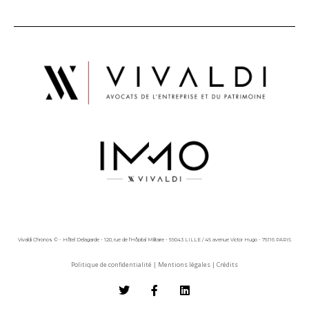
Vivaldi Chronos © - Hôtel Delagarde - 120, rue de l'Hôpital Militaire - 59043 LILLE / 45 avenue Victor Hugo - 75116 PARIS
Politique de confidentialité
|
Mentions légales
|
Crédits