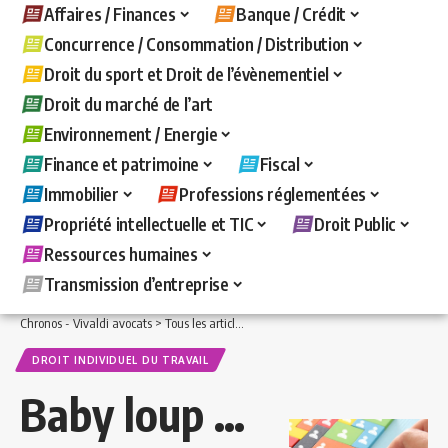
Affaires / Finances
Banque / Crédit
Concurrence / Consommation / Distribution
Droit du sport et Droit de l’évènementiel
Droit du marché de l’art
Environnement / Energie
Finance et patrimoine
Fiscal
Immobilier
Professions réglementées
Propriété intellectuelle et TIC
Droit Public
Ressources humaines
Transmission d’entreprise
Chronos - Vivaldi avocats
>
Tous les articles
>
Ressources humaines
>
Droit indivi
DROIT INDIVIDUEL DU TRAVAIL
Baby loup …