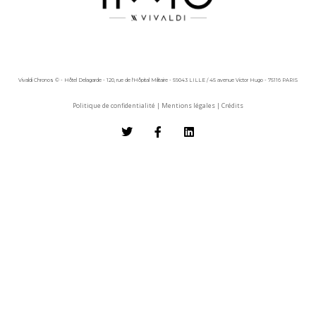
Vivaldi Chronos © - Hôtel Delagarde - 120, rue de l'Hôpital Militaire - 59043 LILLE / 45 avenue Victor Hugo - 75116 PARIS
Politique de confidentialité
|
Mentions légales
|
Crédits